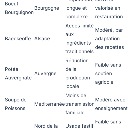
Boeuf
Bourgogne
longue et
valorisé en
Bourguignon
complexe
restauration
Accès limité
Modéré, par
aux
Baeckeoffe
Alsace
adaptation
ingrédients
des recettes
traditionnels
Réduction
Faible sans
Potée
de la
Auvergne
soutien
Auvergnate
production
agricole
locale
Moins de
Soupe de
Modéré avec
Méditerranée
transmission
Poissons
enseignement
familiale
Faible sans
Nord de la
Usage festif