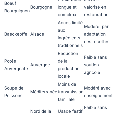
Boeuf
Bourgogne
longue et
valorisé en
Bourguignon
complexe
restauration
Accès limité
Modéré, par
aux
Baeckeoffe
Alsace
adaptation
ingrédients
des recettes
traditionnels
Réduction
Faible sans
Potée
de la
Auvergne
soutien
Auvergnate
production
agricole
locale
Moins de
Soupe de
Modéré avec
Méditerranée
transmission
Poissons
enseignement
familiale
Faible sans
Nord de la
Usage festif