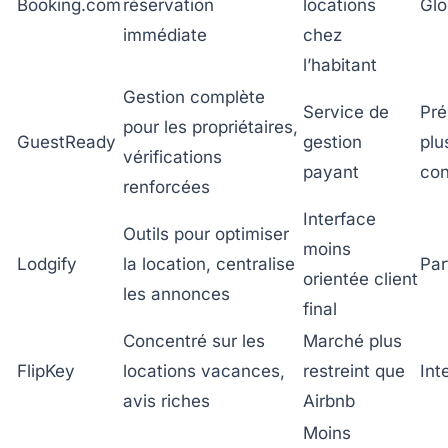
Booking.com
réservation
locations
Glo
immédiate
chez
l’habitant
Gestion complète
Service de
Pré
pour les propriétaires,
GuestReady
gestion
plu
vérifications
payant
con
renforcées
Interface
Outils pour optimiser
moins
Lodgify
la location, centralise
Par
orientée client
les annonces
final
Concentré sur les
Marché plus
FlipKey
locations vacances,
restreint que
Int
avis riches
Airbnb
Moins