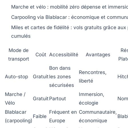
Marche et vélo
: mobilité zéro dépense et immersi
Carpooling
via Blablacar : économique et communa
Miles et cartes de fidélité
: vols gratuits grâce aux 
cumulés
Mode de
Ré
Coût
Accessibilité
Avantages
transport
Pla
Bon dans
Rencontres,
Auto-stop
Gratuit
les zones
Hitc
liberté
sécurisées
Marche /
Immersion,
Gratuit
Partout
Noma
Vélo
écologie
Blablacar
Fréquent en
Communautaire,
Faible
Blab
(carpooling)
Europe
économique