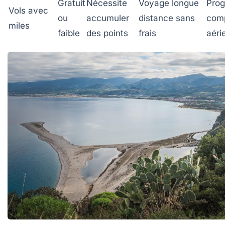
Gratuit
Nécessite
Voyage longue
Pro
Vols avec
ou
accumuler
distance sans
com
miles
faible
des points
frais
aéri