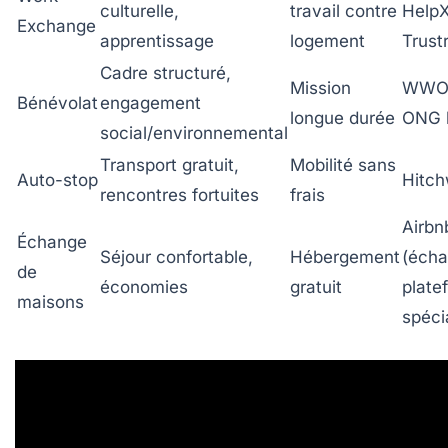
culturelle,
travail contre
HelpX
Exchange
apprentissage
logement
Trust
Cadre structuré,
Mission
WWO
Bénévolat
engagement
longue durée
ONG l
social/environnemental
Transport gratuit,
Mobilité sans
Auto-stop
Hitch
rencontres fortuites
frais
Airbn
Échange
Séjour confortable,
Hébergement
(écha
de
économies
gratuit
plate
maisons
spéci