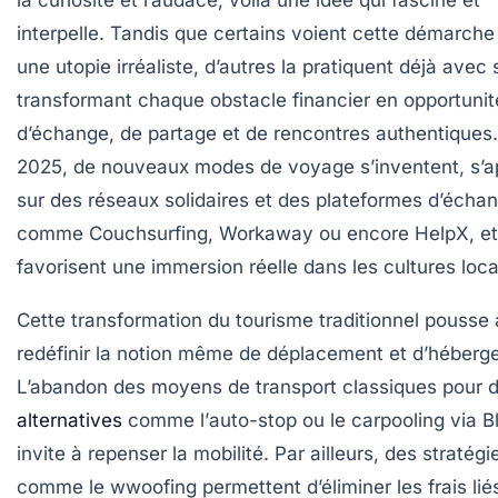
la curiosité et l’audace, voilà une idée qui fascine et
interpelle. Tandis que certains voient cette démarc
une utopie irréaliste, d’autres la pratiquent déjà avec
transformant chaque obstacle financier en opportunit
d’échange, de partage et de rencontres authentiques
2025, de nouveaux modes de voyage s’inventent, s’
sur des réseaux solidaires et des plateformes d’écha
comme
Couchsurfing
,
Workaway
ou encore
HelpX
, et
favorisent une immersion réelle dans les cultures loca
Cette transformation du tourisme traditionnel pousse 
redéfinir la notion même de déplacement et d’héberg
L’abandon des moyens de transport classiques pour 
alternatives
comme l’
auto-stop
ou le
carpooling
via B
invite à repenser la mobilité. Par ailleurs, des stratégi
comme le
wwoofing
permettent d’éliminer les frais lié