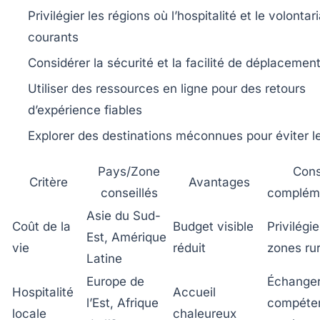
Privilégier les régions où l’hospitalité et le volontar
courants
Considérer la sécurité et la facilité de déplacemen
Utiliser des ressources en ligne pour des retours
d’expérience fiables
Explorer des destinations méconnues pour éviter l
Pays/Zone
Cons
Critère
Avantages
conseillés
complém
Asie du Sud-
Coût de la
Budget visible
Privilégie
Est, Amérique
vie
réduit
zones ru
Latine
Europe de
Échange
Hospitalité
Accueil
l’Est, Afrique
compéte
locale
chaleureux