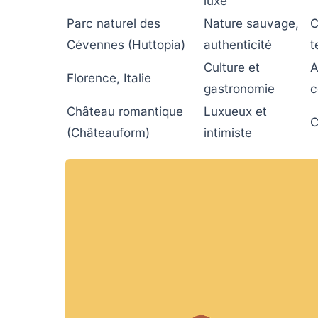
luxe
Parc naturel des
Nature sauvage,
C
Cévennes (Huttopia)
authenticité
t
Culture et
A
Florence, Italie
gastronomie
c
Château romantique
Luxueux et
C
(Châteauform)
intimiste