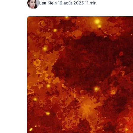
Léa Klein
·
16 août 2025
·
11 min