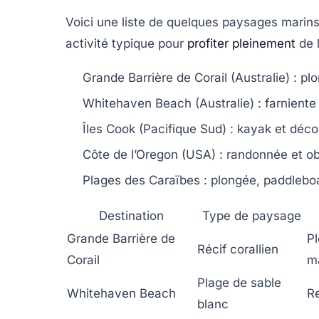
Voici une liste de quelques paysages mari
activité typique pour
profiter pleinement
de l
Grande Barrière de Corail (Australie)
: pl
Whitehaven Beach (Australie)
: farniente
Îles Cook (Pacifique Sud)
: kayak et décou
Côte de l’Oregon (USA)
: randonnée et ob
Plages des Caraïbes
: plongée, paddleboa
Destination
Type de paysage
Grande Barrière de
P
Récif corallien
Corail
m
Plage de sable
Whitehaven Beach
Re
blanc