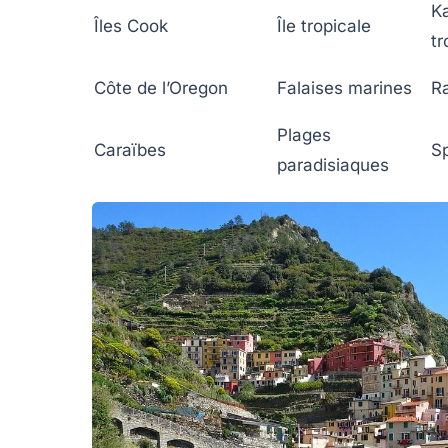
Ka
Îles Cook
Île tropicale
tr
Côte de l’Oregon
Falaises marines
R
Plages
Caraïbes
Sp
paradisiaques