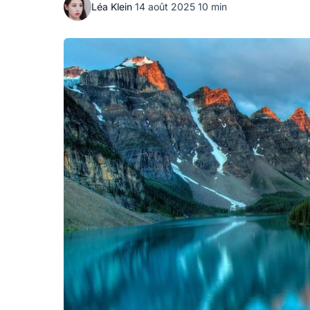
Léa Klein
·
14 août 2025
·
10 min